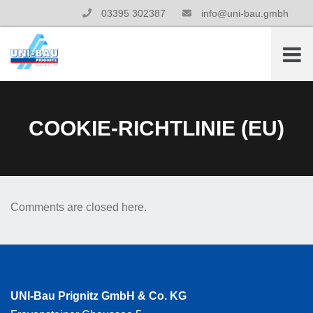
03395 302387
info@uni-bau.gmbh
COOKIE-RICHTLINIE (EU)
Comments are closed here.
UNI-Bau Prignitz GmbH & Co. KG